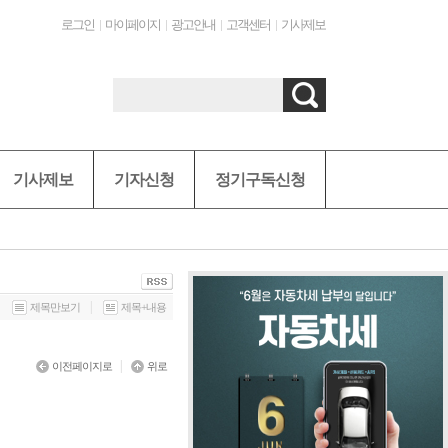
로그인
마이페이지
광고안내
고객센터
기사제보
기사제보
기자신청
정기구독신청
|
제목만보기
제목+내용
|
이전페이지로
위로