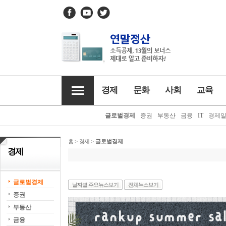
경제
문화
사회
교육
글로벌경제
증권
부동산
금융
IT
경제
홈
>
경제
>
글로벌경제
경제
글로벌경제
날짜별 주요뉴스보기
전체뉴스보기
증권
부동산
금융